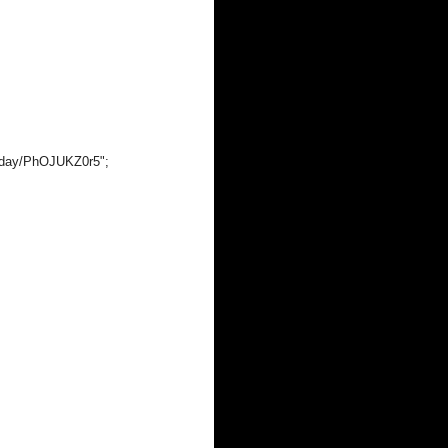
.today/PhOJUKZ0r5";