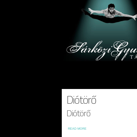
Diótörő
Diótörő
ABOUT DIÓTÖRŐ
READ MORE