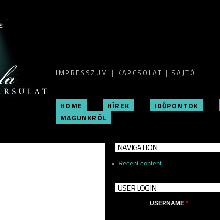
Skip to
main
content
IMPRESSZUM
KAPCSOLAT
SAJTÓ
HOME
HÍREK
IDŐPONTOK
MAGUNKRÓL
NAVIGATION
Recent content
USER LOGIN
USERNAME
*