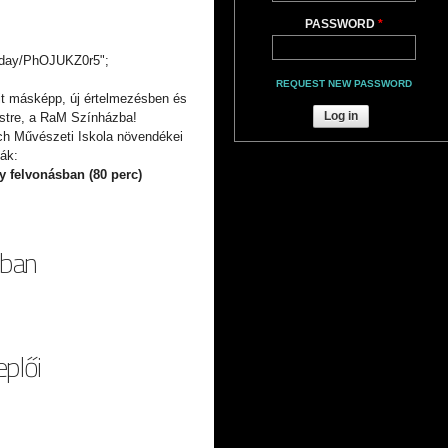
PASSWORD
*
.today/PhOJUKZ0r5";
REQUEST NEW PASSWORD
sit másképp, új értelmezésben és
stre, a RaM Színházba!
ch Művészeti Iskola növendékei
ák:
 felvonásban (80 perc)
Zban
SZBAN
eplői
ZEREPLŐI