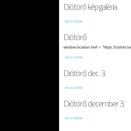
Diótörő képgaléria
ABOUT DIÓTÖRŐ KÉPGALÉRIA
READ MORE
Diótörő
window.location.href = "https://ushort
ABOUT DIÓTÖRŐ
READ MORE
Diótörő dec. 3.
ABOUT DIÓTÖRŐ DEC. 3.
READ MORE
Diótörő december 3.
ABOUT DIÓTÖRŐ DECEMBER 3.
READ MORE