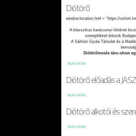
Diótörő
window.location.href = "https://ushort
A klasszikus karácsonyi történet kic
szereplőkkel érkezik Budape
A Sárközi Gyula Társulat és a Madá
bemutatj
Diótörőmesés tánc-show egy
ABOUT DIÓTÖRŐ
READ MORE
Diótörő előadás a JAS
ABOUT DIÓTÖRŐ ELŐADÁS A JA
READ MORE
Diótörő alkotói és szer
ABOUT DIÓTÖRŐ ALKOTÓI ÉS S
READ MORE