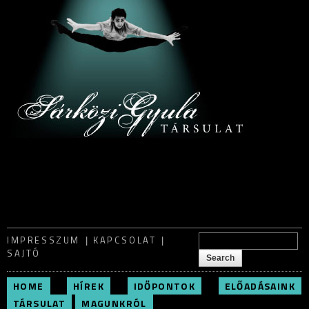
Skip to
main
content
Search form
IMPRESSZUM
KAPCSOLAT
Search
SAJTÓ
HOME
HÍREK
IDŐPONTOK
ELŐADÁSAINK
TÁRSULAT
MAGUNKRÓL