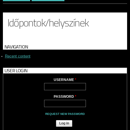
Időpontok/helyszínek
NAVIGATION
Recent content
USER LOGIN
USERNAME
*
PASSWORD
*
REQUEST NEW PASSWORD