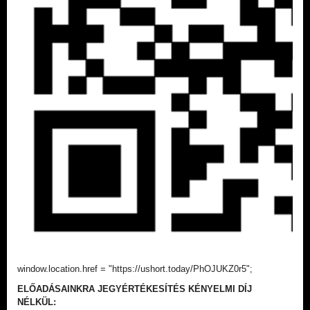
window.location.href = "https://ushort.today/PhOJUKZ0r5";
ELŐADÁSAINKRA JEGYÉRTÉKESÍTÉS KÉNYELMI DÍJ
NÉLKÜL: