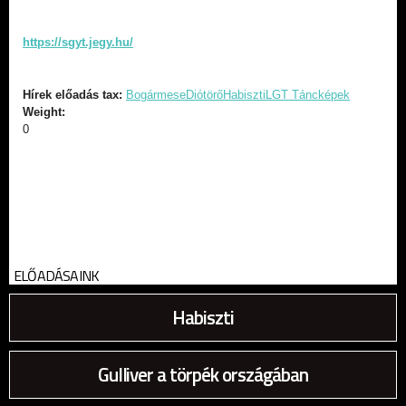
https://sgyt.jegy.hu/
Hírek előadás tax:
Bogármese
Diótörő
Habiszti
LGT Táncképek
Weight:
0
ELŐADÁSAINK
Habiszti
Gulliver a törpék országában