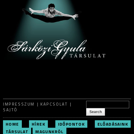
Skip to
main
content
Search form
IMPRESSZUM
KAPCSOLAT
Search
SAJTÓ
HOME
HÍREK
IDŐPONTOK
ELŐADÁSAINK
TÁRSULAT
MAGUNKRÓL