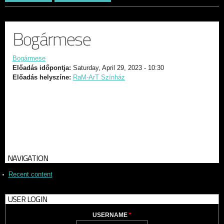
Bogármese
Bogármese
Előadás időpontja:
Saturday, April 29, 2023 - 10:30
Előadás helyszíne:
RaM-ArT Színház
NAVIGATION
Recent content
USER LOGIN
USERNAME
*