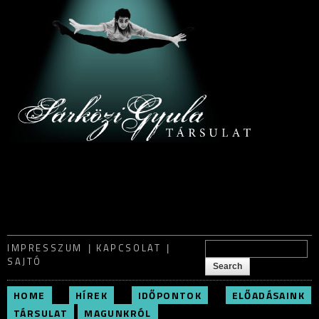
Skip to
main
content
Search form
IMPRESSZUM
KAPCSOLAT
Search
SAJTÓ
HOME
HÍREK
IDŐPONTOK
ELŐADÁSAINK
TÁRSULAT
MAGUNKRÓL