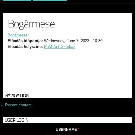
Bogármese
Bogármese
Előadás időpontja:
Wednesday, June 7, 2023 - 10:30
Előadás helyszíne:
RaM-ArT Színház
NAVIGATION
Recent content
USER LOGIN
USERNAME
*