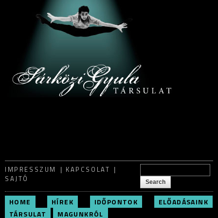
Skip to
main
content
Search form
IMPRESSZUM
KAPCSOLAT
Search
SAJTÓ
HOME
HÍREK
IDŐPONTOK
ELŐADÁSAINK
TÁRSULAT
MAGUNKRÓL