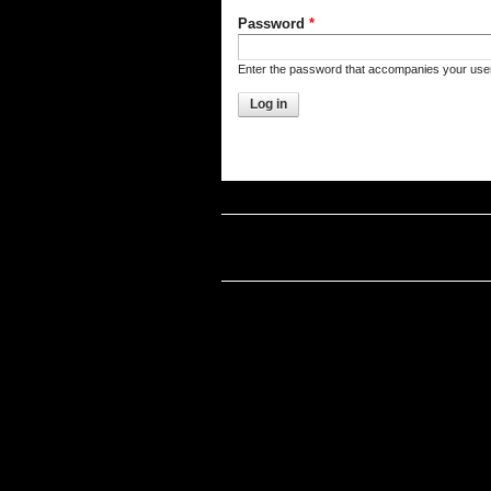
Password
*
Enter the password that accompanies your us